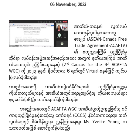
06 November, 2023
အာဆီယံ-ကနေဒါ လွတ်လပ်
သောကုန်သွယ်မှုသဘောတူ
စာချုပ် (ASEAN-Canada Free
Trade Agreement-ACAFTA)
၏ စတုတ္ထအကြိမ် ယှဉ်ပြိုင်မှု
ဆိုင်ရာ လုပ်ငန်းအဖွဲ့အဆင့်အစည်းအဝေး အတွက် ဒုတိယအကြိမ် အာဆီ
nd
th
ယံဒေသတွင်း ညှိနှိုင်းဆွေးနွေးပွဲ (2
Caucus for the 4
ACAFTA
WGC) ကို ၂၀၂၃ ခုနှစ်၊ နိုဝင်ဘာလ ၆ ရက်တွင် Virtual စနစ်ဖြင့် ကျင်းပ
ပြုလုပ်ခဲ့ပါသည်။
အစည်းအဝေးသို့ အာဆီယံအဖွဲ့ဝင်နိုင်ငံများ၏ ယှဉ်ပြိုင်မှုကဏ္ဍမှ
ကိုယ်စားလှယ်များနှင့် အာဆီယံအတွင်းရေးမှူးချုပ်ရုံးမှ ကိုယ်စားလှယ်များ
စုစုပေါင်း(၁၆)ဦး တက်ရောက်ခဲ့ကြပါသည်။
အစည်းအဝေးတွင် ACAFTA WGC အာဆီယံပူးတွဲဥက္ကဋ္ဌဖြစ်သူ စင်
ကာပူယှဉ်ပြိုင်မှုနှင့်စားသုံးသူ ကော်မရှင် (CCCS) နိုင်ငံတကာရေးရာ၊ ဆက်
သွယ်ရေးနှင့် စီမံကိန်းဌာန၊ ညွှန်ကြားရေးမှူး Ms. Yvette Yoong က
သဘာပတိအဖြစ် ဆောင်ရွက်ခဲ့ပါသည်။