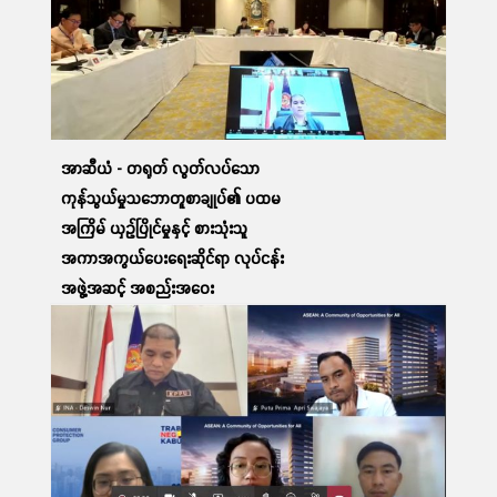
ဆက်လက်ဖတ်ရှု့ရန်
အာဆီယံ - တရုတ် လွတ်လပ်သော
ကုန်သွယ်မှုသဘောတူစာချုပ်၏ ပထမ
အကြိမ် ယှဉ်ပြိုင်မှုနှင့် စားသုံးသူ
အကာအကွယ်ပေးရေးဆိုင်ရာ လုပ်ငန်း
အဖွဲ့အဆင့် အစည်းအဝေး
တက်ရောက်ခြင်း
12 Apr, 2023