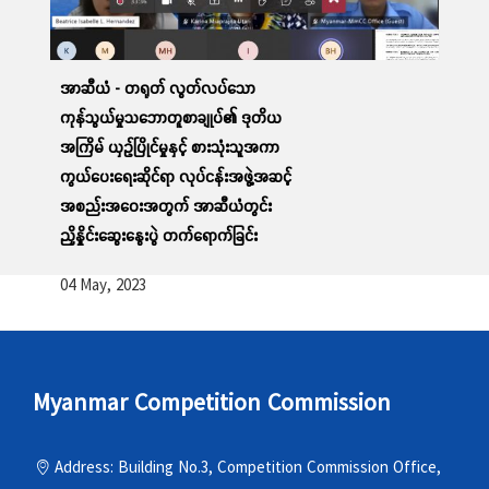
အာဆီယံ - တရုတ် လွတ်လပ်သော
ကုန်သွယ်မှုသဘောတူစာချုပ်၏ ဒုတိယ
အကြိမ် ယှဉ်ပြိုင်မှုနှင့် စားသုံးသူအကာ
ကွယ်ပေးရေးဆိုင်ရာ လုပ်ငန်းအဖွဲ့အဆင့်
အစည်းအဝေးအတွက် အာဆီယံတွင်း
ညှိနှိုင်းဆွေးနွေးပွဲ တက်ရောက်ခြင်း
04 May, 2023
Myanmar Competition Commission
Address: Building No.3, Competition Commission Office,