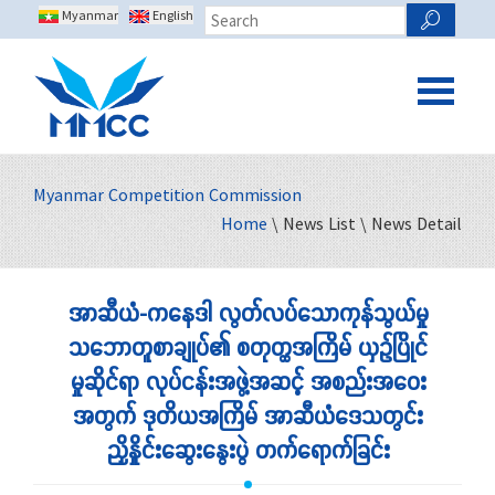
Myanmar
English
Myanmar Competition Commission
Home
\ News List \ News Detail
အာဆီယံ-ကနေဒါ လွတ်လပ်သောကုန်သွယ်မှု
သဘောတူစာချုပ်၏ စတုတ္ထအကြိမ် ယှဉ်ပြိုင်
မှုဆိုင်ရာ လုပ်ငန်းအဖွဲ့အဆင့် အစည်းအဝေး
အတွက် ဒုတိယအကြိမ် အာဆီယံဒေသတွင်း
ညှိနှိုင်းဆွေးနွေးပွဲ တက်ရောက်ခြင်း