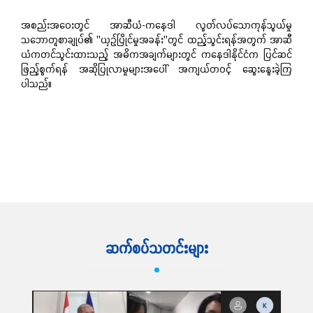
အစည်းအဝေးတွင် အာဆီယံ-ကနေဒါ လွတ်လပ်သောကုန်သွယ်မှု
သဘောတူစာချုပ်၏ "ယှဉ်ပြိုင်မှုအခန်း"တွင် ထည့်သွင်းရန်အတွက် အာဆီ
ယံကတင်သွင်းထားသည့် အဓိကအချက်များတွင် ကနေဒါနိုင်ငံက ပြင်ဆင်
ဖြည့်စွက်ရန် အဆိုပြုလာမှုများအပေါ် အကျယ်တဝင့် ဆွေးနွေးခဲ့ကြ
ပါသည်။
ဆက်လက်ဖတ်ရှု့ရန်
ဆက်စပ်သတင်းများ