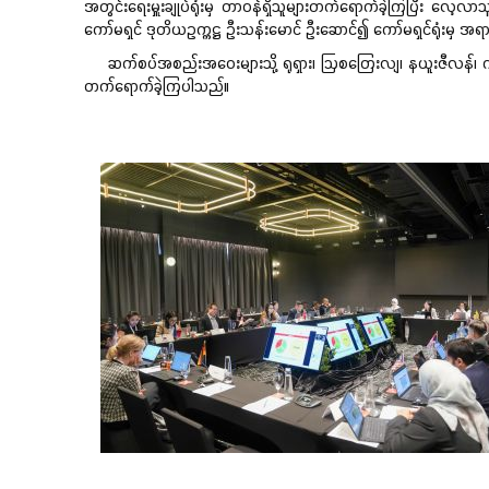
အတွင်းရေးမှူးချုပ်ရုံးမှ တာဝန်ရှိသူများတက်ရောက်ခဲ့ကြပြီး လေ့လာသ
ကော်မရှင် ဒုတိယဥက္ကဋ္ဌ ဦးသန်းမောင် ဦးဆောင်၍ ကော်မရှင်ရုံးမှ အ
ဆက်စပ်အစည်းအဝေးများသို့ ရုရှား၊ ဩစတြေးလျ၊ နယူးဇီလန်၊ ဂျပန်၊ အမေရ
တက်ရောက်ခဲ့ကြပါသည်။