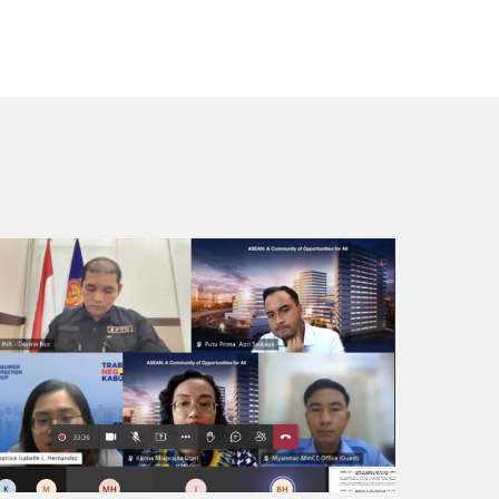
ဆက်လက်ဖတ်ရှု့ရန်