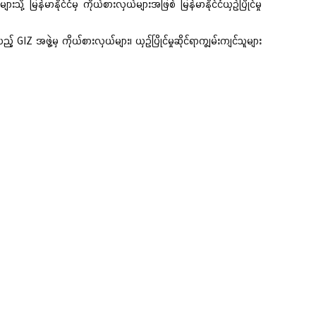
မြန်မာနိုင်ငံမှ ကိုယ်စားလှယ်များအဖြစ် မြန်မာနိုင်ငံယှဉ်ပြိုင်မှု
IZ အဖွဲ့မှ ကိုယ်စားလှယ်များ၊ ယှဉ်ပြိုင်မှုဆိုင်ရာကျွမ်းကျင်သူများ