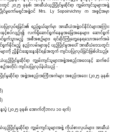
င် ၂၀၂၅ ခုနှစ်၊ အာဆီယံယှဉ်ပြိုင်မှုဆိုင်ရာ ကျွမ်းကျင်သူများအဖွဲ့
ဉ်ပြိုင်မှုကော်မရှင်အဖွဲ့ဝင် Mrs. Ly Sopoirvichny က အဖွင့်အမှာ
ုပ်ရခြင်း၏ ရည်ရွယ်ချက်မှာ အာဆီယံအဖွဲ့ဝင်နိုင်ငံများအကြား
ဝါဒများနှင့်စပ်လျဉ်း၍ လက်ရှိဆောင်ရွက်နေမှုအခြေအနေများ၊ ဆောင်ရွက်
ောင်ရွက်သွားမည့် အစီအစဉ်များ၊ ရင်ဆိုင်ကြုံတွေ့နေရသောအခက်အခဲ
ာင်ရွက်နိုင်မည့် နည်းလမ်းများနှင့် ယှဉ်ပြိုင်မှုအပေါ် အာဆီယံဒေသတွင်း
်များကို ညှိနှိုင်းဆွေးနွေးနိုင်ရန်အတွက် ကျင်းပပြုလုပ်ခြင်းဖြစ်ပါသည်။
ုင်မှုဆိုင်ရာ ကျွမ်းကျင်သူများအဖွဲ့အစည်းအဝေးနှင့် ဆက်စပ်
အတိုင်း ကျင်းပပြုလုပ်ခဲ့ပါသည် -
ိုင်မှုဆိုင်ရာ အဖွဲ့အစည်းအကြီးအကဲများ အစည်းအဝေး (၂၀၂၅ ခုနှစ်၊
ိ)
ိ)
းနွေးပွဲ (၂၀၂၅ ခုနှစ်၊ အောက်တိုဘာလ ၁၀ ရက်)
်ပြိုင်မှုဆိုင်ရာ ကျွမ်းကျင်သူများအဖွဲ့ ကိုယ်စားလှယ်များ၊ အာဆီယံ