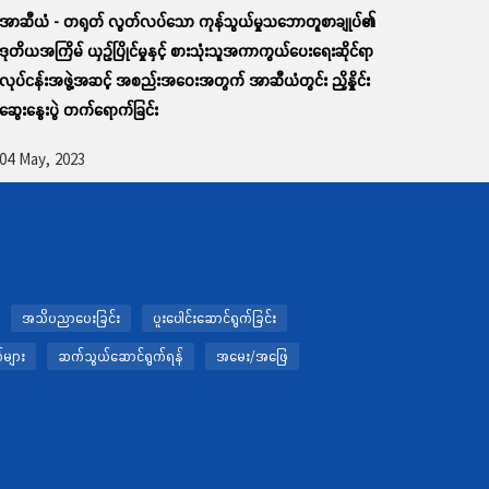
အာဆီယံ - တရုတ် လွတ်လပ်သော ကုန်သွယ်မှုသဘောတူစာချုပ်၏
ဒုတိယအကြိမ် ယှဉ်ပြိုင်မှုနှင့် စားသုံးသူအကာကွယ်ပေးရေးဆိုင်ရာ
လုပ်ငန်းအဖွဲ့အဆင့် အစည်းအဝေးအတွက် အာဆီယံတွင်း ညှိနှိုင်း
ဆွေးနွေးပွဲ တက်ရောက်ခြင်း
04 May, 2023
အသိပညာပေးခြင်း
ပူးပေါင်းဆောင်ရွက်ခြင်း
များ
ဆက်သွယ်ဆောင်ရွက်ရန်
အမေး/အဖြေ