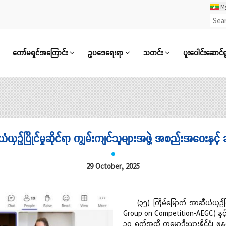
M
ကော်မရှင်အကြောင်း
ဥပဒေရေးရာ
သတင်း
ပူးပေါင်းဆောင်ရ
ံယှဉ်ပြိုင်မှုဆိုင်ရာ ကျွမ်းကျင်သူများအဖွဲ့ အစည်းအဝေးနှ
29 October, 2025
(၃၅) ကြိမ်မြောက် အာဆီယံယှဉ်ပြို
Group on Competition-AEGC) နှင့
၁၀ ရက်အထိ ကမ္ဘောဒီးယားနိုင်ငံ၊ ဖနွမ်းပင