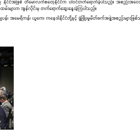
ူ နိုင်ငံအဖြစ် တီမောလက်စတေ့နိုင်ငံက ပါဝင်တက်ရောက်ခဲ့ပါသည်။ အစည်းအဝေးများသို့ 
ရာထမ်းများက အွန်လိုင်းမှ တက်ရောက်ဆွေးနွေးခဲ့ကြပါသည်။
ိကန်၊ ယူကေ၊ ကနေဒါနိုင်ငံတို့နှင့် ဖွံ့ဖြိုးမှုမိတ်ဖက်အဖွဲ့အစည်းများဖြစ်သည့် G