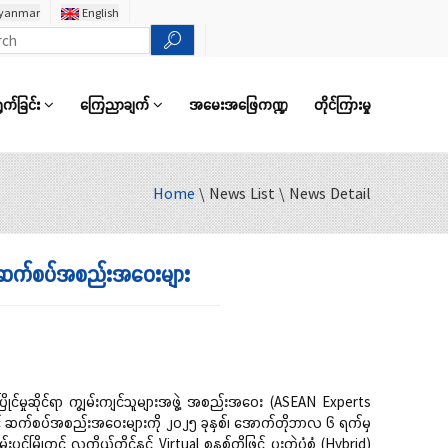
yanmar
English
ွက်ခြင်း
ကြေညာချက်
အမေးအဖြေကဏ္ဍ
တိုင်ကြားမှု
Home
\ News List \ News Detail
င့် ဆက်စပ်အစည်းအဝေးများ
င်မှုဆိုင်ရာ ကျွမ်းကျင်သူများအဖွဲ့ အစည်းအဝေး (ASEAN Experts
် ဆက်စပ်အစည်းအဝေးများကို ၂၀၂၅ ခုနှစ်၊ အောက်တိုဘာလ ၆ ရက်မှ
်မြို့တွင် လူကိုယ်တိုင်နှင့် Virtual စနစ်တို့ဖြင့် ပူးတွဲပုံစံ (Hybrid)