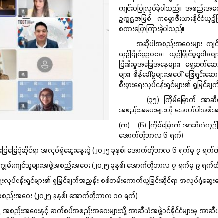
ကျင်းပပြုလုပ်ခဲ့ပါသည်။ အစည်းအဝေးတွ
ဥက္ကဋ္ဌအဖြစ် ကမ္ဘောဒီးယားနိုင်ငံယှ
စကားပြောကြားခဲ့ပါသည်။
အဆိုပါအစည်းအဝေးများ ကျင်းပပြုလ
ယှဉ်ပြိုင်မှုဥပဒေ၊ ယှဉ်ပြိုင်မှုမူ
ပြီးစီးမှုအခြေအနေများ၊ ရှေ့ဆက်ဆ
များ၊ စိန်ခေါ်မှုများအပေါ် ဖြေရှင်းဆေ
စီးပွားရေးလုပ်ငန်းရှင်များ၏ ရှုမြင်ချက
(၃၅) ကြိမ်မြောက် အာဆီယံယှဉ်ပြိ
အစည်းအဝေးများကို အောက်ပါအစီအစဉ်
(က) (၆) ကြိမ်မြောက် အာဆီယံယှဉ်ပြ
အောက်တိုဘာလ ၆ ရက်)
ြေပုံဆိုင်ရာ အလုပ်ရုံဆွေးနွေးပွဲ (၂၀၂၅ ခုနှစ်၊ အောက်တိုဘာလ ၆ ရက်မှ ၇ ရက်ထ
်ရာ ကျွမ်းကျင်သူများအဖွဲ့အစည်းအဝေး (၂၀၂၅ ခုနှစ်၊ အောက်တိုဘာလ ၇ ရက်မှ ၉ ရက်ထ
းလုပ်ငန်းရှင်များ၏ ရှုမြင်ချက်အညွှန်း စစ်တမ်းကောက်ယူခြင်းဆိုင်ရာ အလုပ်ရုံဆွေ
တီအစည်းအဝေး (၂၀၂၅ ခုနှစ်၊ အောက်တိုဘာလ ၁၀ ရက်)
့ အစည်းအဝေးနှင့် ဆက်စပ်အစည်းအဝေးများသို့ အာဆီယံအဖွဲ့ဝင်နိုင်ငံများမှ အာဆီယံယှဉ