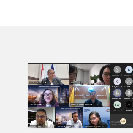
ဆက်လက်ဖတ်ရှု့ရန်