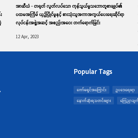
အာဆီယံ - တရုတ် လွတ်လပ်သော ကုန်သွယ်မှုသဘောတူစာချုပ်၏
်း
ပထမအကြိမ် ယှဉ်ပြိုင်မှုနှင့် စားသုံးသူအကာအကွယ်ပေးရေးဆိုင်ရာ
ဲ
လုပ်ငန်းအဖွဲ့အဆင့် အစည်းအဝေး တက်ရောက်ခြင်း
12 Apr, 2023
Popular Tags
,
ကော်မရှင်အကြောင်း
ဥပဒေရေးရာ
နောက်ဆုံးရသတင်းများ
ကြေညာချက်