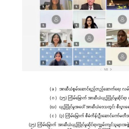
( ခ ) အာဆီယံစွမ်းဆောင်ရည်တည်ဆောက်ရေး လမ်းပြမ
( ဂ ) (၃၅) ကြိမ်မြောက် အာဆီယံယှဉ်ပြိုင်မှုဆိုင
(ဃ) ယှဉ်ပြိုင်မှုအပေါ် အာဆီယံဒေသတွင်း စီးပွားရေ
( င ) (၃) ကြိမ်မြောက် စီမံကိန်းဦးဆောင်ကော်မ
(၃၅) ကြိမ်မြောက် အာဆီယံယှဉ်ပြိုင်မှုဆိုင်ရာကျွမ်းကျင်သူများအဖွဲ