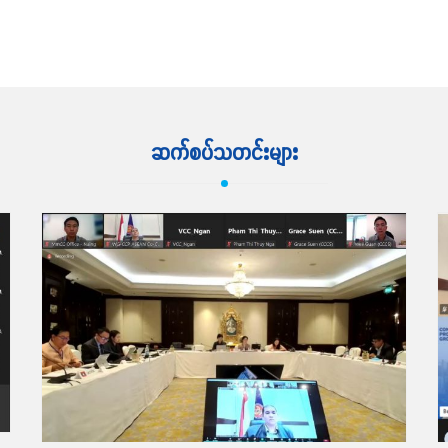
ဆက်လက်ဖတ်ရှု့ရန်
ဆက်စပ်သတင်းများ