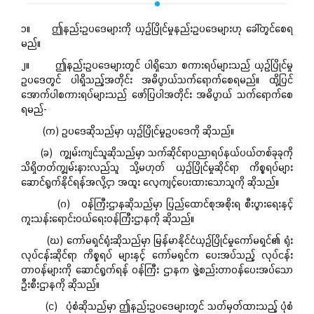
၁။ ဤနည်းဥပဒေများကို ယှဉ်ပြိုင်မှုနည်းဥပဒေများဟု ခေါ်တွင်စေရ
မည်။
၂။ ဤနည်းဥပဒေများတွင် ပါရှိသော စကားရပ်များသည် ယှဉ်ပြိုင်မှု
ဥပဒေတွင် ပါရှိသည့်အတိုင်း အဓိပ္ပာယ်သက်ရောက်စေရမည်။ ထို့ပြင်
အောက်ပါစကားရပ်များသည် ဖော်ပြပါအတိုင်း အဓိပ္ပာယ် သက်ရောက်စေ
ရမည်-
(က) ဥပဒေဆိုသည်မှာ ယှဉ်ပြိုင်မှုဥပဒေကို ဆိုသည်။
(ခ) ကျွမ်းကျင်သူဆိုသည်မှာ သက်ဆိုင်ရာပညာရပ်နယ်ပယ်တစ်ခုခုကို
သိရှိတတ်ကျွမ်းနားလည်သူ သို့မဟုတ် ယှဉ်ပြိုင်မှုဆိုင်ရာ ကိစ္စရပ်များ
ဆောင်ရွက်နိုင်ရန်အလို့ငှာ အထူး လေ့ကျင့်ပေးထားသောသူကို ဆိုသည်။
(ဂ) ဝန်ကြီးဌာနဆိုသည်မှာ ပြည်ထောင်စုအစိုးရ စီးပွားရေးနှင့်
ကူးသန်းရောင်းဝယ်ရေးဝန်ကြီးဌာနကို ဆိုသည်။
(ဃ) ကော်မရှင်ရုံးဆိုသည်မှာ မြန်မာနိုင်ငံယှဉ်ပြိုင်မှုကော်မရှင်၏ ရုံး
လုပ်ငန်းဆိုင်ရာ ကိစ္စရပ် များနှင့် ကော်မရှင်က ပေးအပ်သည့် လုပ်ငန်း
တာဝန်များကို ဆောင်ရွက်ရန် ဝန်ကြီး ဌာနက ဖွဲ့စည်းတာဝန်ပေးအပ်သော
ဦးစီးဌာနကို ဆိုသည်။
(င) ပုံစံဆိုသည်မှာ ဤနည်းဥပဒေများတွင် သတ်မှတ်ထားသည့် ပုံစံ