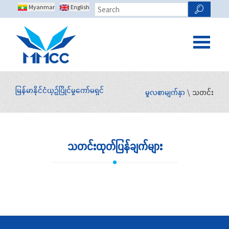
Myanmar
English
မြန်မာနိုင်ငံယှဉ်ပြိုင်မှုကော်မရှင်
မူလစာမျက်နှာ
\ သတင်း
သတင်းထုတ်ပြန်ချက်များ