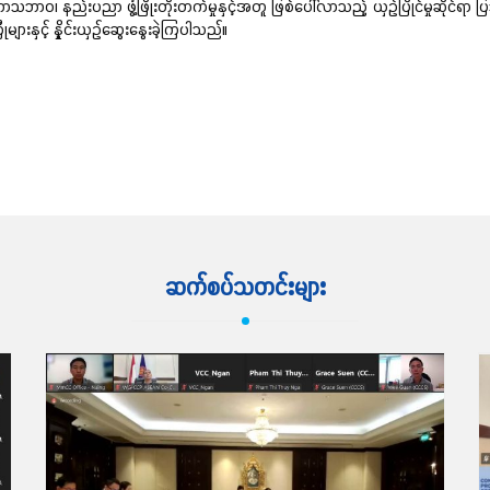
 နည်းပညာ ဖွံ့ဖြိုးတိုးတက်မှုနှင့်အတူ ဖြစ်ပေါ်လာသည့် ယှဉ်ပြိုင်မှုဆိုင်ရာ ပြဿန
ျားနှင့် နှိုင်းယှဉ်ဆွေးနွေးခဲ့ကြပါသည်။
ဆက်လက်ဖတ်ရှု့ရန်
ဆက်စပ်သတင်းများ