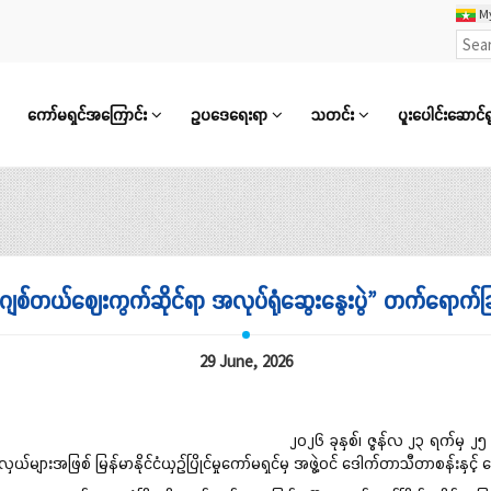
M
ကော်မရှင်အကြောင်း
ဥပဒေရေးရာ
သတင်း
ပူးပေါင်းဆောင်ရ
ီဂျစ်တယ်ဈေးကွက်ဆိုင်ရာ အလုပ်ရုံဆွေးနွေးပွဲ” တက်ရောက်ခြ
29 June, 2026
၂၀၂၆ ခုနှစ်၊ ဇွန်လ ၂၃ ရက်မှ ၂၅ ရက်အ
ားလှယ်များအဖြစ် မြန်မာနိုင်ငံယှဉ်ပြိုင်မှုကော်မရှင်မှ အဖွဲ့ဝင် ဒေါက်တာသီတာစန်းနှ