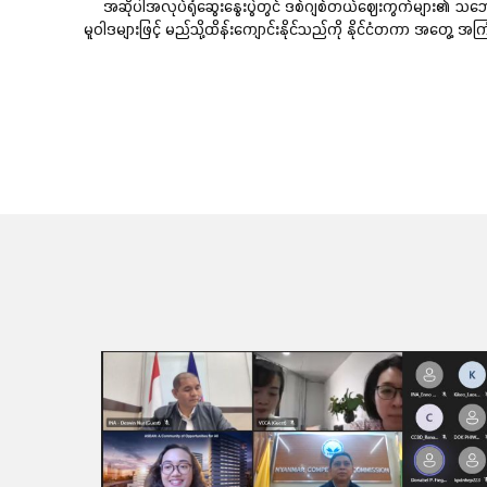
အဆိုပါအလုပ်ရုံဆွေးနွေးပွဲတွင် ဒစ်ဂျစ်တယ်ဈေးကွက်များ၏ သဘောသဘာဝ၊
မူဝါဒများဖြင့် မည်သို့ထိန်းကျောင်းနိုင်သည်ကို နိုင်ငံတကာ အတွေ့ အကြုံမ
ဆက်လက်ဖတ်ရှု့ရန်