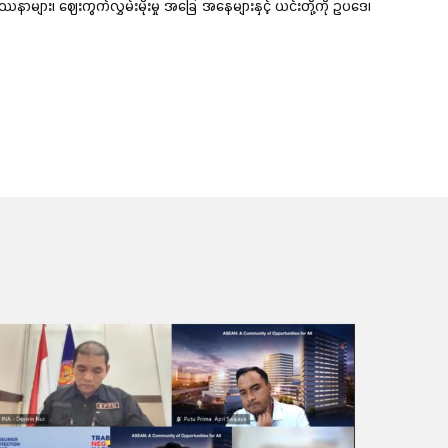
ာများ၊ ဈေးကွက်လွှမ်းမိုးမှု အခြေ အနေများနှင့် ယင်းတို့ကို ဥပဒေ၊
ဆက်လက်ဖတ်ရှု့ရန်