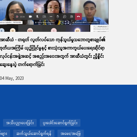
အာဆီယံ - တရုတ် လွတ်လပ်သော ကုန်သွယ်မှုသဘောတူစာချုပ်၏
ဒုတိယအကြိမ် ယှဉ်ပြိုင်မှုနှင့် စားသုံးသူအကာကွယ်ပေးရေးဆိုင်ရာ
လုပ်ငန်းအဖွဲ့အဆင့် အစည်းအဝေးအတွက် အာဆီယံတွင်း ညှိနှိုင်း
ဆွေးနွေးပွဲ တက်ရောက်ခြင်း
04 May, 2023
အသိပညာပေးခြင်း
ပူးပေါင်းဆောင်ရွက်ခြင်း
များ
ဆက်သွယ်ဆောင်ရွက်ရန်
အမေး/အဖြေ