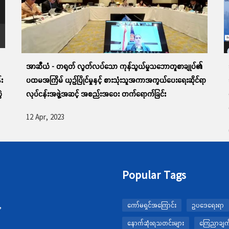
အာဆီယံ - တရုတ် လွတ်လပ်သော ကုန်သွယ်မှုသဘောတူစာချုပ်၏
်း
ပထမအကြိမ် ယှဉ်ပြိုင်မှုနှင့် စားသုံးသူအကာအကွယ်ပေးရေးဆိုင်ရာ
ဲ
လုပ်ငန်းအဖွဲ့အဆင့် အစည်းအဝေး တက်ရောက်ခြင်း
12 Apr, 2023
Popular Tags
,
ကော်မရှင်အကြောင်း
ဥပဒေရေးရာ
နောက်ဆုံးရသတင်းများ
ကြေညာချက်