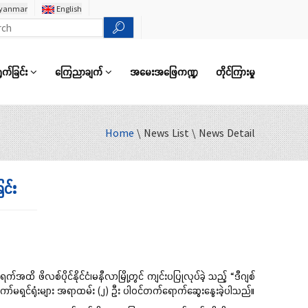
yanmar
English
ွက်ခြင်း
ကြေညာချက်
အမေးအဖြေကဏ္ဍ
တိုင်ကြားမှု
Home
\ News List \ News Detail
င်း
ထိ ဖိလစ်ပိုင်နိုင်ငံ၊မနီလာမြို့တွင် ကျင်းပပြုလုပ်ခဲ့ သည့် “ဒီဂျစ်
င့် ကော်မရှင်ရုံးများ အရာထမ်း (၂) ဦး ပါဝင်တက်ရောက်ဆွေးနွေးခဲ့ပါသည်။