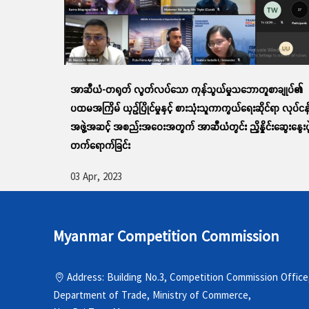
အာဆီယံ-တရုတ် လွတ်လပ်သော ကုန်သွယ်မှုသဘောတူစာချုပ်၏
ပထမအကြိမ် ယှဉ်ပြိုင်မှုနှင့် စားသုံးသူကာကွယ်ရေးဆိုင်ရာ လုပ်ငန
အဖွဲ့အဆင့် အစည်းအဝေးအတွက် အာဆီယံတွင်း ညှိနှိုင်းဆွေးနွေးပွ
တက်ရောက်ခြင်း
03 Apr, 2023
Myanmar Competition Commission
Address: Building No.3, Competition Commission Office
Department of Trade, Ministry of Commerce,