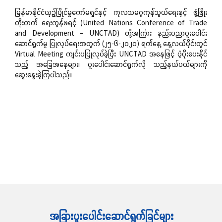
မြန်မာနိုင်ငံယှဉ်ပြိုင်မှုကော်မရှင်နှင့် ကုလသမဂ္ဂကုန်သွယ်ရေးနှင့် ဖွံ့ဖြိုး
တိုးတက် ရေးကွန်ဖရင့် )United Nations Conference of Trade
and Development – UNCTAD) တို့အကြား နည်းပညာပူးပေါင်း
ဆောင်ရွက်မှု ပြုလုပ်ရေးအတွက် (၂၅-၆-၂၀၂၀) ရက်နေ့ နေ့လယ်ပိုင်းတွင်
Virtual Meeting ကျင်းပပြုလုပ်ခဲ့ပြီး UNCTAD အနေဖြင့် ပံ့ပိုးပေးနိုင်
သည့် အခြေအနေများ၊ ပူးပေါင်းဆောင်ရွက်လို သည့်နယ်ပယ်များကို
ဆွေးနွေးခဲ့ကြပါသည်။
ဆက်လက်ဖတ်ရှု့ရန်
အခြားပူးပေါင်းဆောင်ရွက်ခြင်များ