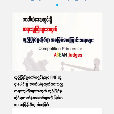
ဆက်လက်ဖတ်ရှု့ရန်
ယှဉ်ပြိုင်မှုကော်မရှင်ရုံးနှင့် FNF တို့
ပူးပေါင်း၍ အာဆီယံမှထုတ်ထားသည့်
တရားသူကြီးများအတွက် ယှဉ်ပြိုင်မှု
ဆိုင်ရာလက်စွဲစာစောင်များကို မြန်မာ
ဘာသာပြန်ဆိုထုတ်ဝေခြင်း