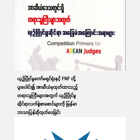
ဆက်လက်ဖတ်ရှု့ရန်
ယှဉ်ပြိုင်မှုကော်မရှင်ရုံးနှင့် FNF တို့
ပူးပေါင်း၍ အာဆီယံမှထုတ်ထားသည့်
တရားသူကြီးများအတွက် ယှဉ်ပြိုင်မှု
ဆိုင်ရာလက်စွဲစာစောင်များကို မြန်မာ
ဘာသာပြန်ဆိုထုတ်ဝေခြင်း
26 May, 2020