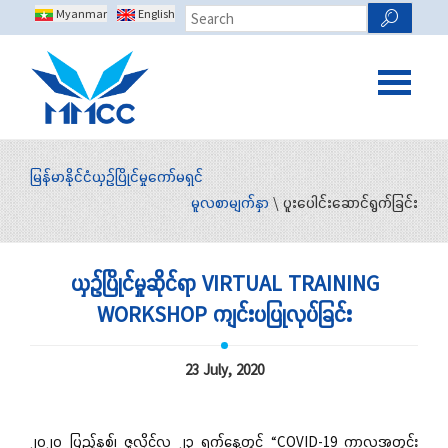
Myanmar
English
မြန်မာနိုင်ငံယှဉ်ပြိုင်မှုကော်မရှင်
မူလစာမျက်နှာ
\ ပူးပေါင်းဆောင်ရွက်ခြင်း
ယှဉ်ပြိုင်မှုဆိုင်ရာ VIRTUAL TRAINING
WORKSHOP ကျင်းပပြုလုပ်ခြင်း
23 July, 2020
၂၀၂၀ ပြည့်နှစ်၊ ဇူလိုင်လ ၂၃ ရက်နေ့တွင် “COVID-19 ကာလအတွင်း