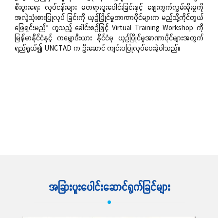
စီးပွားရေး လုပ်ငန်းများ မတရားပူးပေါင်းခြင်းနှင့် ဈေးကွက်လွှမ်းမိုးမှုကို
အလွဲသုံးစားပြုလုပ် ခြင်းကို ယှဉ်ပြိုင်မှုအာဏာပိုင်များက မည်သို့ကိုင်တွယ်
ဖြေရှင်းမည်” ဟူသည့် ခေါင်းစဉ်ဖြင့် Virtual Training Workshop ကို
မြန်မာနိုင်ငံနှင့် ကမ္ဘောဒီးယား နိုင်ငံမှ ယှဉ်ပြိုင်မှုအာဏာပိုင်များအတွက်
ရည်ရွယ်၍ UNCTAD က ဦးဆောင် ကျင်းပပြုလုပ်ပေးခဲ့ပါသည်။
ဆက်လက်ဖတ်ရှု့ရန်
အခြားပူးပေါင်းဆောင်ရွက်ခြင်များ