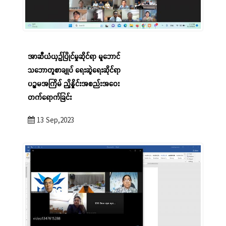
အာဆီယံယှဉ်ပြိုင်မှုဆိုင်ရာ မူဘောင်
သဘောတူစာချုပ် ရေးဆွဲရေးဆိုင်ရာ
ပဉ္စမအကြိမ် ညှိနှိုင်းအစည်းအဝေး
တက်ရောက်ခြင်း
13 Sep,2023