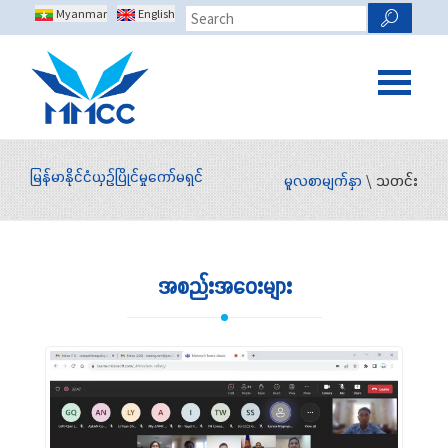
Myanmar
English
မြန်မာနိုင်ငံယှဉ်ပြိုင်မှုကော်မရှင်
မူလစာမျက်နှာ
\ သတင်း
အစည်းအဝေးများ