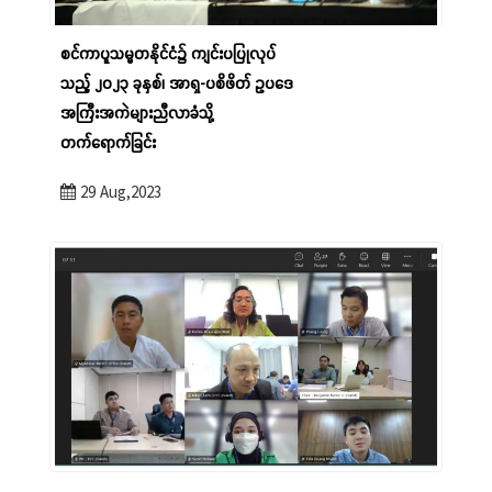
စင်ကာပူသမ္မတနိုင်ငံ၌ ကျင်းပပြုလုပ်
သည့် ၂၀၂၃ ခုနှစ်၊ အာရှ-ပစိဖိတ် ဥပဒေ
အကြီးအကဲများညီလာခံသို့
တက်ရောက်ခြင်း
29 Aug,2023