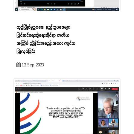
ယှဉ်ပြိုင်မှုဥပဒေ၊ နည်းဥပဒေများ
ပြင်ဆင်ရေးဆွဲရေးဆိုင်ရာ တတိယ
အကြိမ် ညှိနှိုင်းအစည်းအဝေး ကျင်းပ
ပြုလုပ်ခြင်း
12 Sep,2023