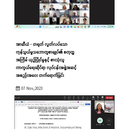
အာဆီယံ - တရုတ် လွတ်လပ်သော
ကုန်သွယ်မှုသဘောတူစာချုပ်၏ စတုတ္ထ
အကြိမ် ယှဉ်ပြိုင်မှုနှင့် စားသုံးသူ
ကာကွယ်ရေးဆိုင်ရာ လုပ်ငန်းအဖွဲ့အဆင့်
အစည်းအဝေး တက်ရောက်ခြင်း
07 Nov,2023