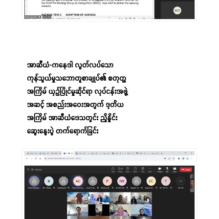
အာဆီယံ-ကနေဒါ လွတ်လပ်သော
ကုန်သွယ်မှုသဘောတူစာချုပ်၏ စတုတ္ထ
အကြိမ် ယှဉ်ပြိုင်မှုဆိုင်ရာ လုပ်ငန်းအဖွဲ့
အဆင့် အစည်းအဝေးအတွက် ဒုတိယ
အကြိမ် အာဆီယံဒေသတွင်း ညှိနှိုင်း
ဆွေးနွေးပွဲ တက်ရောက်ခြင်း
06 Nov,2023