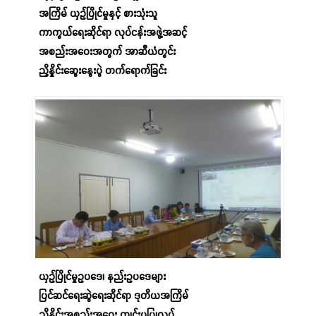
အကြိမ် ယှဉ်ပြိုင်မှုနှင့် စားသုံးသူ
ကာကွယ်ရေးဆိုင်ရာ လုပ်ငန်းအဖွဲ့အဆင့်
အစည်းအဝေးအတွက် အာဆီယံတွင်း
ညှိနှိုင်းဆွေးနွေးပွဲ တက်ရောက်ခြင်း
27 Jul,2023
ယှဉ်ပြိုင်မှုဥပဒေ၊ နည်းဥပဒေများ
ပြင်ဆင်ရေးဆွဲရေးဆိုင်ရာ ဒုတိယအကြိမ်
ညှိနှိုင်းအစည်းအဝေး ကျင်းပပြုလုပ်