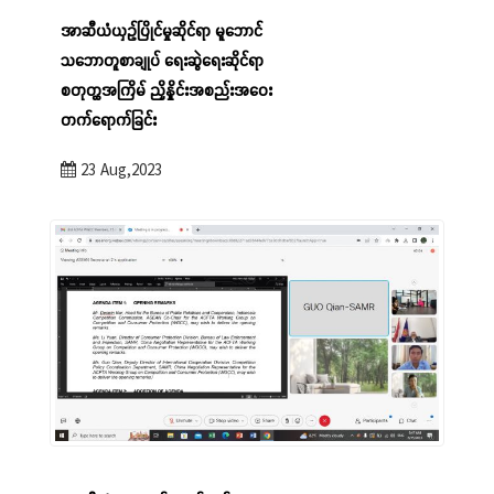
အာဆီယံယှဉ်ပြိုင်မှုဆိုင်ရာ မူဘောင်
သဘောတူစာချုပ် ရေးဆွဲရေးဆိုင်ရာ
စတုတ္ထအကြိမ် ညှိနှိုင်းအစည်းအဝေး
တက်ရောက်ခြင်း
23 Aug,2023