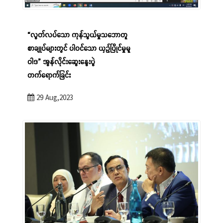
“လွတ်လပ်သော ကုန်သွယ်မှုသဘောတူ
စာချုပ်များတွင် ပါဝင်သော ယှဉ်ပြိုင်မှုမူ
ဝါဒ” အွန်လိုင်းဆွေးနွေးပွဲ
တက်ရောက်ခြင်း
29 Aug,2023