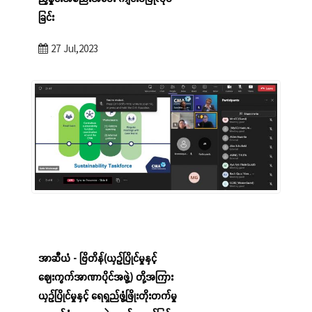
ခြင်း
27 Jul,2023
အာဆီယံ - ဗြိတိန်(ယှဉ်ပြိုင်မှုနှင့်
ဈေးကွက်အာဏာပိုင်အဖွဲ့) တို့အကြား
ယှဉ်ပြိုင်မှုနှင့် ရေရှည်ဖွံ့ဖြိုးတိုးတက်မှု