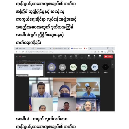
ကုန်သွယ်မှုသဘောတူစာချုပ်၏ တတိယ
အကြိမ် ယှဉ်ပြိုင်မှုနှင့် စားသုံးသူ
ကာကွယ်ရေးဆိုင်ရာ လုပ်ငန်းအဖွဲ့အဆင့်
အစည်းအဝေးအတွက် ဒုတိယအကြိမ်
အာဆီယံတွင်း ညှိနှိုင်းဆွေးနွေးပွဲ
တက်ရောက်ခြင်း
10 Aug,2023
အာဆီယံ - တရုတ် လွတ်လပ်သော
ကုန်သွယ်မှုသဘောတူစာချုပ်၏ တတိယ