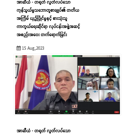
အာဆီယံ - တရုတ် လွတ်လပ်သော
ကုန်သွယ်မှုသဘောတူစာချုပ်၏ တတိယ
အကြိမ် ယှဉ်ပြိုင်မှုနှင့် စားသုံးသူ
ကာကွယ်ရေးဆိုင်ရာ လုပ်ငန်းအဖွဲ့အဆင့်
အစည်းအဝေး တက်ရောက်ခြင်း
15 Aug,2023
အာဆီယံ - တရုတ် လွတ်လပ်သော